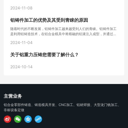
2024-11-08
铝铸件加工的优势及其受到青睐的原因
随着时代的不断发展，铝铸件加工越来越受到人们的青睐。铝铸件加工
是利用铝铸造技术，在铝合金模具中将熔融的铝液注入成型，并通过后
期加工、表面处理等环节，最终获得所需的产品。那么，铝铸件加工具
2024-11-04
有哪些优点呢？
关于铝重力压铸您需要了解什么？
2024-10-14
主营业务
铝合金零部件铸造、铸造模具开发、CNC加工、铝材焊接、大型龙门铣加工、
非标设备定做