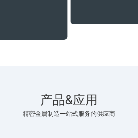
产品&应用
精密金属制造一站式服务的供应商