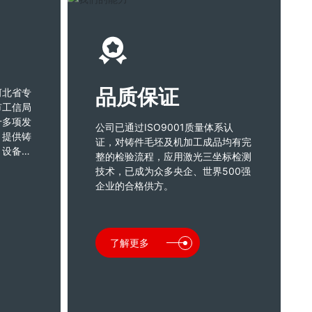
品质保证
河北省专
市工信局
十多项发
公司已通过ISO9001质量体系认
。提供铸
证，对铸件毛坯及机加工成品均有完
、设备智
整的检验流程，应用激光三坐标检测
技术，已成为众多央企、世界500强
企业的合格供方。
了解更多