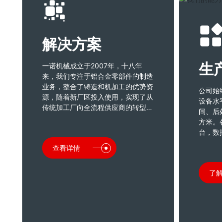
解决方案
生
一诺机械成立于2007年，十八年
来，我们专注于铝合金零部件的制造
业务，整合了铸造和机加工的优势资
公司始
源，随着新厂区投入使用，实现了从
设备水
传统加工厂向全流程供应商的转型升
间、后
级，为客户提供一站式的解决方案。
方米。
台，数
余台。
查看详情
了