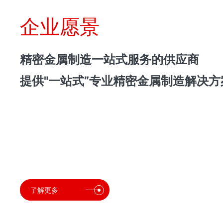
企业愿景
精密金属制造一站式服务的供应商
提供"一站式”专业精密金属制造解决方
了解更多