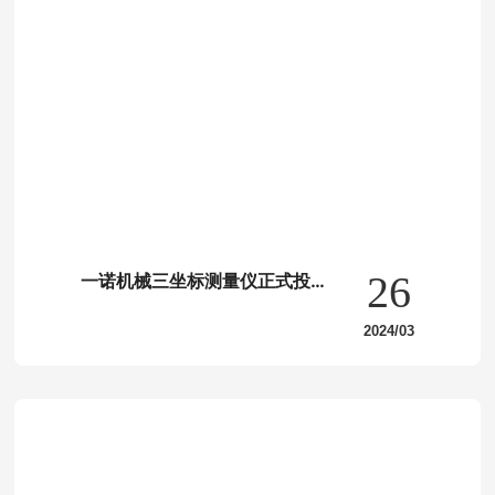
26
一诺机械三坐标测量仪正式投入
使用
2024/03