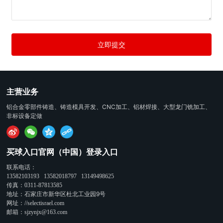
立即提交
主营业务
铝合金零部件铸造、铸造模具开发、CNC加工、铝材焊接、大型龙门铣加工、
非标设备定做
买球入口官网（中国）登录入口
联系电话：
13582103193
13582018797
13149498625
传真：
0311-87813585
地址：石家庄市新华区杜北工业园9号
网址：
//selectisrael.com
邮箱：
sjzynjx@163.com