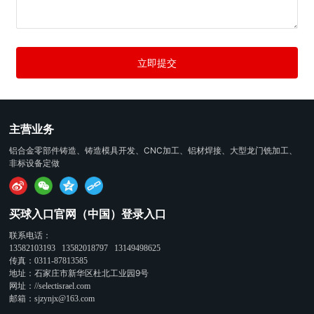
立即提交
主营业务
铝合金零部件铸造、铸造模具开发、CNC加工、铝材焊接、大型龙门铣加工、
非标设备定做
买球入口官网（中国）登录入口
联系电话：
13582103193
13582018797
13149498625
传真：
0311-87813585
地址：石家庄市新华区杜北工业园9号
网址：
//selectisrael.com
邮箱：
sjzynjx@163.com