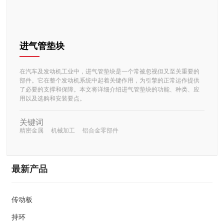
进气管垫块
在汽车及发动机工业中，进气管垫块是一个常被忽视但又至关重要的
部件。它在整个发动机系统中起着关键作用，为引擎的正常运作提供
了必要的支撑和保障。本文将详细介绍进气管垫块的功能、种类、应
用以及选购和安装要点。
关键词
精密金属
机械加工
铝合金零部件
最新产品
传动板
持环